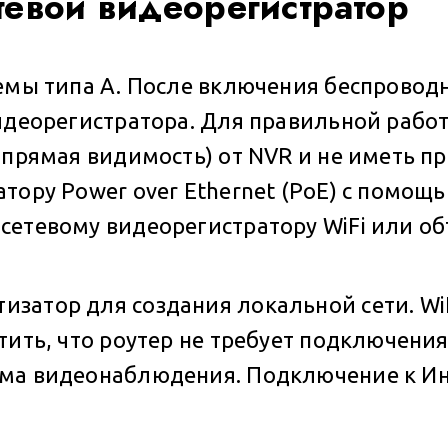
тевой видеорегистратор
темы типа A. После включения беспрово
видеорегистратора. Для правильной рабо
 прямая видимость) от NVR и не иметь п
тору Power over Ethernet (PoE) с помощь
сетевому видеорегистратору WiFi или об
затор для создания локальной сети. Wi
тить, что роутер не требует подключения
ма видеонаблюдения. Подключение к Ин