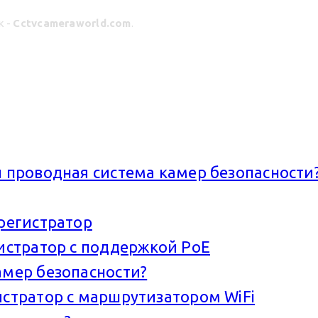
к -
Cctvcameraworld.com
.
и проводная система камер безопасности
орегистратор
гистратор с поддержкой PoE
амер безопасности?
истратор с маршрутизатором WiFi