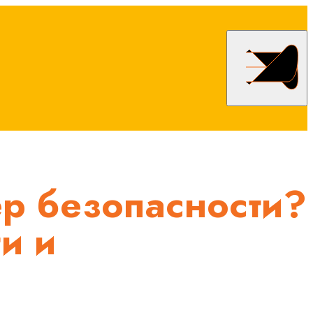
ер безопасности?
и и