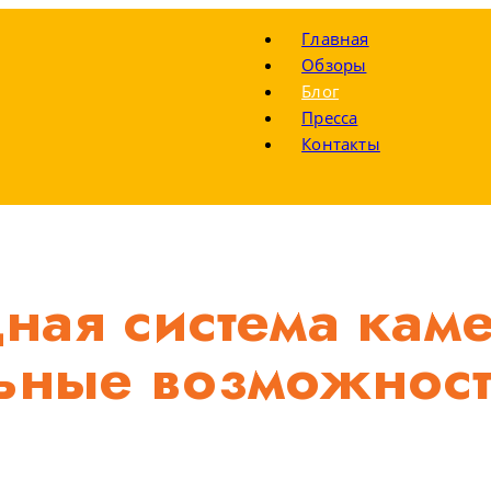
Главная
Обзоры
Блог
Пресса
Контакты
дная система кам
льные возможност