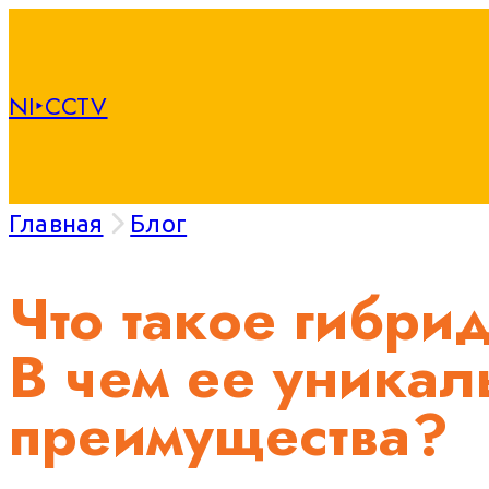
NI‣CCTV
Главная
Блог
Что такое гибри
В чем ее уника
преимущества?