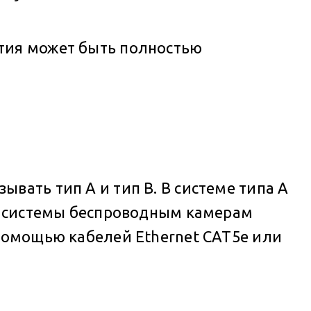
тия может быть полностью
вать тип A и тип B. В системе типа A
ой системы беспроводным камерам
 помощью кабелей Ethernet CAT5e или