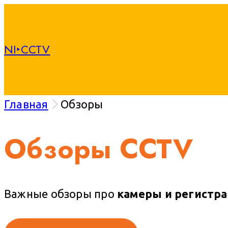
NI‣CCTV
Главная
Обзоры
Обзоры CCTV
Важные обзоры про
камеры и регистр