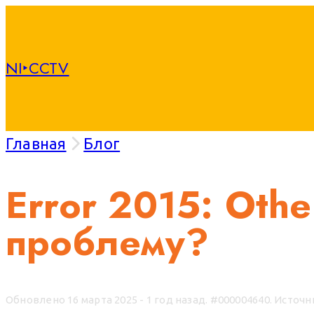
NI‣CCTV
Главная
Блог
Error 2015: Othe
проблему?
Обновлено 16 марта 2025 - 1 год назад.
#000004640. Источн