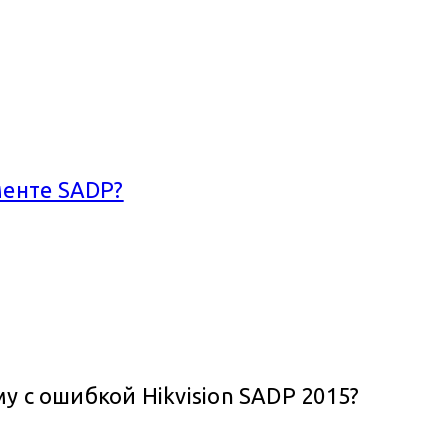
менте SADP?
у с ошибкой Hikvision SADP 2015?