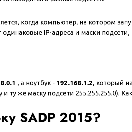
яется, когда компьютер, на котором зап
т одинаковые IP-адреса и маски подсети
68.0.1
, а ноутбук -
192.168.1.2
, который н
и ту же маску подсети 255.255.255.0). Ка
бку SADP 2015?