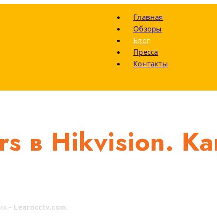
Главная
Обзоры
Блог
Пресса
Контакты
rs в Hikvision. К
ик -
Learncctv.com
.