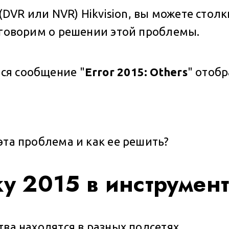
 (DVR или NVR) Hikvision, вы можете сто
оговорим о решении этой проблемы.
ся сообщение "
Error 2015: Others
" отоб
эта проблема и как ее решить?
ку 2015 в инструмен
тва находятся в разных подсетях.