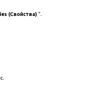
ies (Свойства)
".
с.