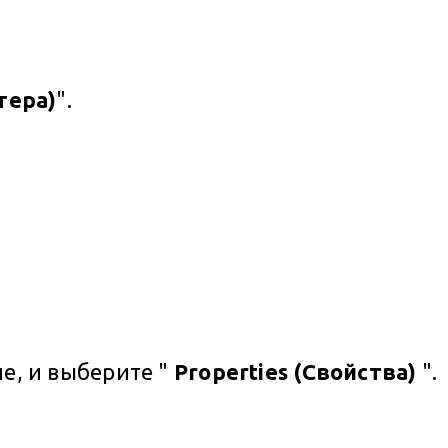
тера)
".
, и выберите "
Properties (Свойства)
".