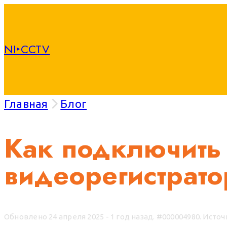
NI‣CCTV
Главная
Блог
Как подключить 
видеорегистрато
Обновлено 24 апреля 2025 - 1 год назад.
#000004980. Источ