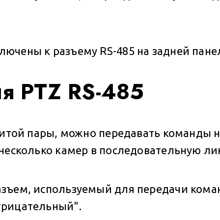
ючены к разъему RS-485 на задней пане
ия PTZ RS-485
витой пары, можно передавать команды на
 несколько камер в последовательную ли
зъем, используемый для передачи команд
трицательный".