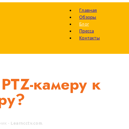
Главная
Обзоры
Блог
Пресса
Контакты
PTZ-камеру к
ру?
ник -
Learncctv.com
.