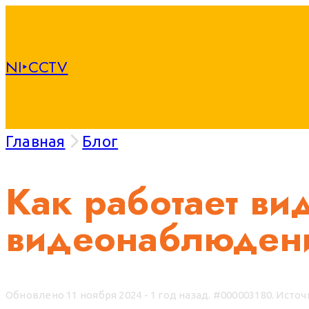
NI‣CCTV
Главная
Блог
Как работает ви
видеонаблюден
Обновлено 11 ноября 2024 - 1 год назад.
#000003180. Источ