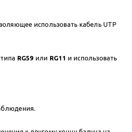
озволяющее использовать кабель UTP
ь
типа
RG59
или
RG11
и использовать
наблюдения.
ючения к другому концу балуна на