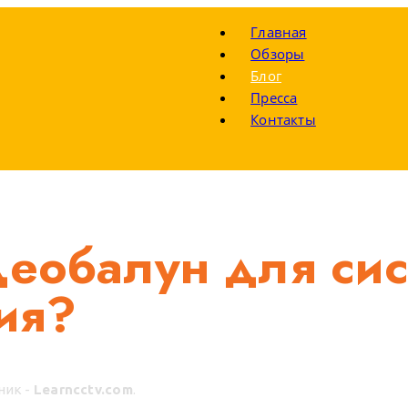
Главная
Обзоры
Блог
Пресса
Контакты
деобалун для сис
ия?
ник -
Learncctv.com
.