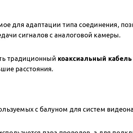
емое для адаптации типа соединения, п
едачи сигналов с аналоговой камеры.
ть традиционный
коаксиальный кабел
ьшие расстояния.
пользуемых с балуном для систем видео
спользуется пара проводов, а для подкл