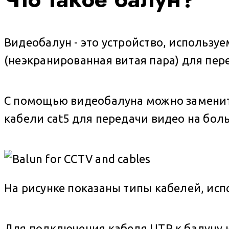
Видеобалун - это устройство, использу
(неэкранированная витая пара) для пер
С помощью видеобалуна можно замени
кабели cat5 для передачи видео на бол
На рисунке показаны типы кабелей, ис
Для подключения кабеля UTP к балуну и