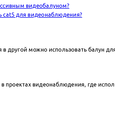
ассивным видеобалуном?
ь cat5 для видеонаблюдения?
я в другой можно использовать балун д
н в проектах видеонаблюдения, где испо