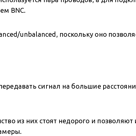
ъем BNC.
anced/unbalanced, поскольку оно позвол
ередавать сигнал на большие расстояни
тво из них стоят недорого и позволяют 
камеры.