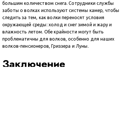
большим количеством снега. Сотрудники службы
заботы о волках используют системы камер, чтобы
следить за тем, как волки переносят условия
окружающей среды: холод и снег зимой и жару и
влажность летом. Обе крайности могут быть
проблематичны для волков, особенно для наших
волков-пенсионеров, Гриззера и Луны.
Заключение
Волки - высокоинтеллектуальные и социальные
животные. Они умеют скрывать боль, чтобы казаться
сильными, когда их ранят, умеют завязывать
дружеские отношения и многое другое. Наблюдение за
волками в неволе показывает, что отношения между
ними гораздо глубже, чем кажется на первый взгляд, и
доказывает их сложную природу и интеллект.