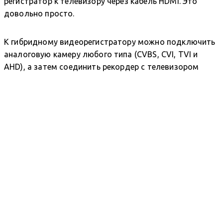
регистратор к телевизору через кабель HDMI. Это
довольно просто.
К гибридному видеорегистратору можно подключить
аналоговую камеру любого типа (CVBS, CVI, TVI и
AHD), а затем соединить рекордер с телевизором
через HDMI или даже VGA.
На схеме показаны две аналоговые камеры,
подключенные к видеорегистратору и телевизору.
Используя этот метод, вы сможете увидеть все
камеры на экране телевизора.
Использование кодировщика