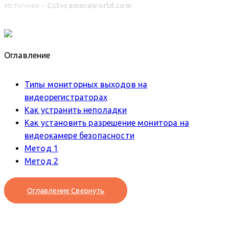
Источник -
Cctvcameraworld.com
.
Оглавление
Типы мониторных выходов на
видеорегистраторах
Как устранить неполадки
Как установить разрешение монитора на
видеокамере безопасности
Метод 1
Метод 2
Оглавление
Свернуть