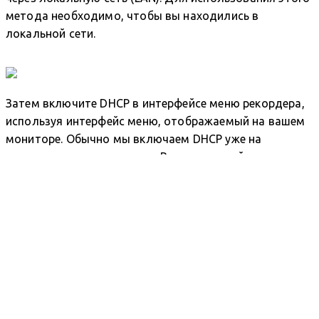
метода необходимо, чтобы вы находились в
локальной сети.
Затем включите DHCP в интерфейсе меню рекордера,
используя интерфейс меню, отображаемый на вашем
мониторе. Обычно мы включаем DHCP уже на
поставляемых рекордерах. Вы можете найти его уже
включенным. Запомните IP-адрес рекордера. Этот IP-
адрес понадобится вам для доступа к рекордеру по
сети.
После подключения рекордера к сети используйте IP-
адрес, присвоенный рекордеру по локальной сети
вашим маршрутизатором, для доступа к нему через