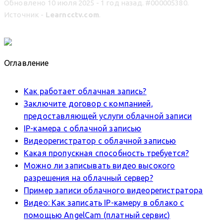
Обновлено 10 июля 2025 - 1 год назад.
#000005380.
Источник -
Learncctv.com
.
Оглавление
Как работает облачная запись?
Заключите договор с компанией,
предоставляющей услуги облачной записи
IP-камера с облачной записью
Видеорегистратор с облачной записью
Какая пропускная способность требуется?
Можно ли записывать видео высокого
разрешения на облачный сервер?
Пример записи облачного видеорегистратора
Видео: Как записать IP-камеру в облако с
помощью AngelCam (платный сервис)