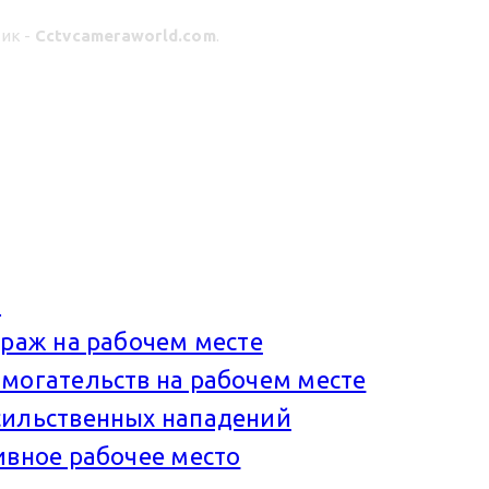
ик -
Cctvcameraworld.com
.
и
краж на рабочем месте
могательств на рабочем месте
сильственных нападений
ивное рабочее место