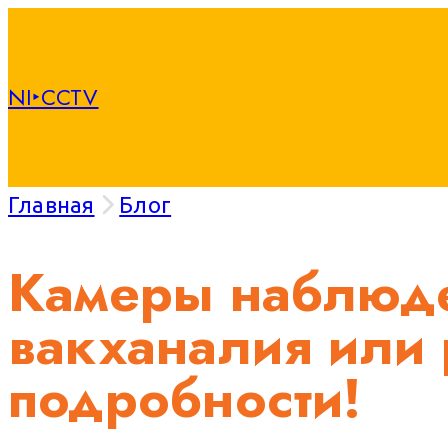
NI‣CCTV
Главная
Блог
Камеры наблюде
вакханалия или 
подробности!