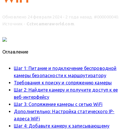
Обновлено 24 февраля 2024 - 2 года назад.
#000000040.
Источник -
Cctvcameraworld.com
.
Оглавление
Шаг 1: Питание и подключение беспроводной
камеры безопасности к маршрутизатору
Требования к поиску и сопряжению камеры
Шаг 2: Найдите камеру и получите доступ к ее
веб-интерфейсу
Шаг 3: Сопряжение камеры с сетью WiFi
Дополнительно: Настройка статического IP-
адреса WiFi
Шаг 4: Добавьте камеру к записывающему