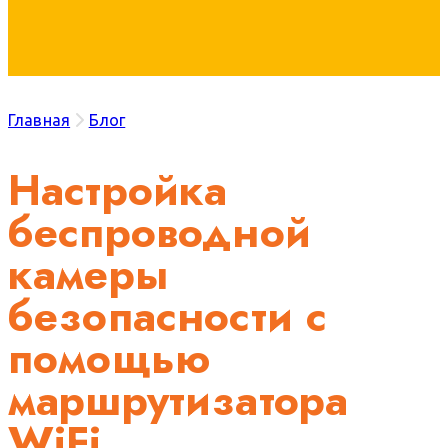
Главная
Блог
Настройка
беспроводной
камеры
безопасности с
помощью
маршрутизатора
WiFi