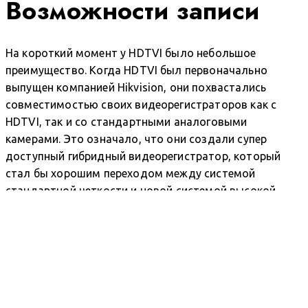
Возможности записи
На короткий момент у HDTVI было небольшое
преимущество. Когда HDTVI был первоначально
выпущен компанией Hikvision, они похвастались
совместимостью своих видеорегистраторов как с
HDTVI, так и со стандартными аналоговыми
камерами. Это означало, что они создали супер
доступный гибридный видеорегистратор, который
стал бы хорошим переходом между системой
стандартной четкости и новой системой высокой
четкости. Когда появился HDCVI, изначально
выпускались только HDCVI-видеорегистраторы,
совместимые исключительно с HDCVI-камерами.
Однако вскоре после этого на рынке появились
видеорегистраторы Dahua модели "Tribrid". Однако
это не совсем поставило HDCVI на один уровень с