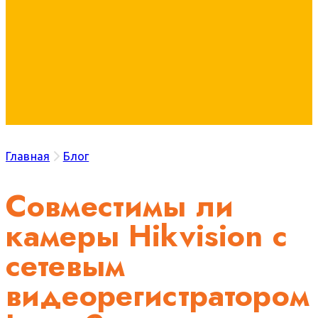
Главная
Блог
Совместимы ли
камеры Hikvision с
сетевым
видеорегистратором