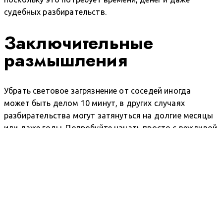
судебных разбирательств.
Заключительные
размышления
Убрать световое загрязнение от соседей иногда
может быть делом 10 минут, в других случаях
разбирательства могут затянуться на долгие месяцы
или даже годы. Попробуйте начать просто с вежливой
беседы, где вы обозначите существующую проблему.
Эта статья является экземпляром
CROSS-
текста
. Такие тексты отлично продвигают
сайты в ТОП органического поиска Яндекс и
Google.
Здесь
я пишу об этом более
подробно.